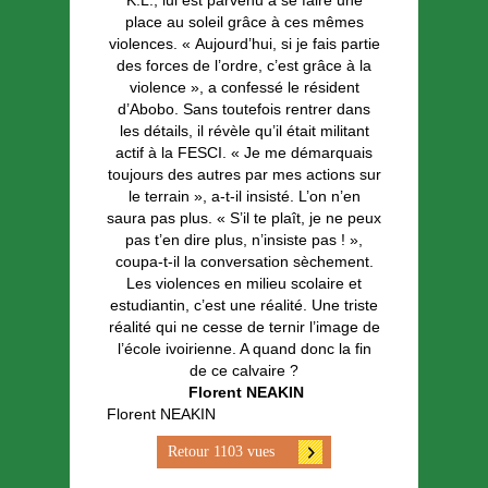
K.L., lui est parvenu à se faire une
place au soleil grâce à ces mêmes
violences. « Aujourd’hui, si je fais partie
des forces de l’ordre, c’est grâce à la
violence », a confessé le résident
d’Abobo. Sans toutefois rentrer dans
les détails, il révèle qu’il était militant
actif à la FESCI. « Je me démarquais
toujours des autres par mes actions sur
le terrain », a-t-il insisté. L’on n’en
saura pas plus. « S’il te plaît, je ne peux
pas t’en dire plus, n’insiste pas ! »,
coupa-t-il la conversation sèchement.
Les violences en milieu scolaire et
estudiantin, c’est une réalité. Une triste
réalité qui ne cesse de ternir l’image de
l’école ivoirienne. A quand donc la fin
de ce calvaire ?
Florent NEAKIN
Florent NEAKIN
Retour 1103 vues