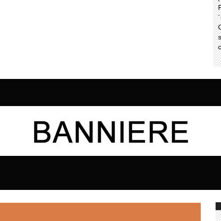
P
´
C
s