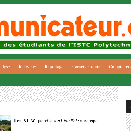
alyse
Interview
Reportage
Carnet de route
Compte ren
Il est 8 h 30 quand la
« H1 familiale »
transpo...