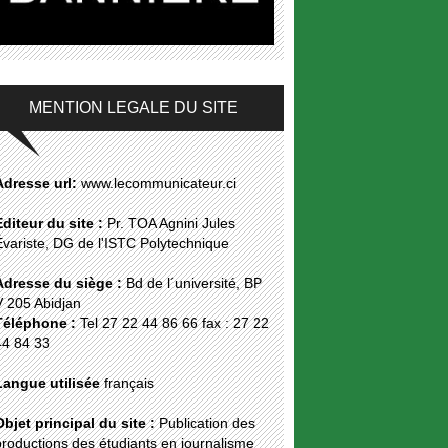
MENTION LEGALE DU SITE
Adresse url:
www.lecommunicateur.ci
Editeur du site :
Pr. TOA Agnini Jules
Évariste, DG de l'ISTC Polytechnique
Adresse du siège :
Bd de l´université, BP
V 205 Abidjan
Téléphone :
Tel 27 22 44 86 66 fax : 27 22
44 84 33
Langue utilisée
français
Objet principal du site :
Publication des
roductions des étudiants en journalisme