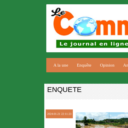
A la une
Enquête
Opinion
An
ENQUETE
2024-01-21 22:11:23